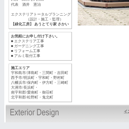
代表 酒井 憲治
エクステリアトータルプランニング
（設計・施工・監理）
【緑化工房】 あうとてり家 さかい
お気軽にお申し付け下さい。
■ エクステリア工事
■ ガーデニング工事
■ リフォーム工事
■ アルミ取付工事
施工エリア
宇和島市/津島町・三間町・吉田町
西予市/明浜町・宇和町・野村町
八幡浜市/保内町・伊方町・三崎町
大洲市/長浜町・
南宇和郡/愛南町・御荘町
北宇和郡/松野町・鬼北町
イ